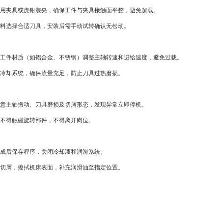
专用夹具或虎钳装夹，确保工件与夹具接触面平整，避免超载。
材料选择合适刀具，安装后需手动试转确认无松动。
据工件材质（如铝合金、不锈钢）调整主轴转速和进给速度，避免过载。
启冷却系统，确保流量充足，防止刀具过热磨损。
注意主轴振动、刀具磨损及切屑形态，发现异常立即停机。
中不得触碰旋转部件，不得离开岗位。
完成后保存程序，关闭冷却液和润滑系统。
理切屑，擦拭机床表面，补充润滑油至指定位置。