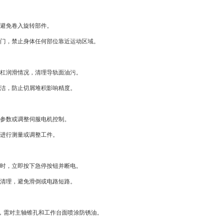
，避免卷入旋转部件。
护门，禁止身体任何部位靠近运动区域。
丝杠润滑情况，清理导轨面油污。
清洁，防止切屑堆积影响精度。
序参数或调整伺服电机控制。
时进行测量或调整工件。
动时，立即按下急停按钮并断电。
时清理，避免滑倒或电路短路。
，需对主轴锥孔和工作台面喷涂防锈油。