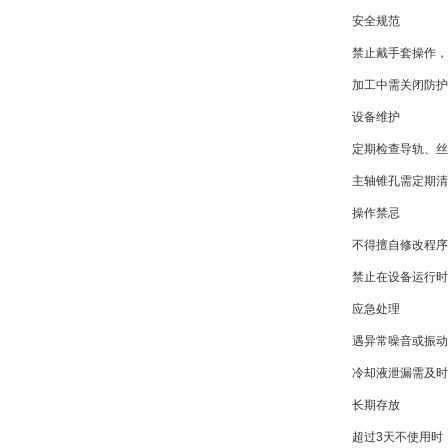
安全规范​
禁止戴手套操作
加工中需关闭防
设备维护​
定期检查导轨、
主轴锥孔需定期
操作禁忌​
不得擅自修改程
禁止在设备运行
应急处理​
遇异常噪音或振
冷却液泄漏需及
长期存放​
超过3天不使用时