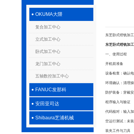
OKUMA大隈
复合加工中心
东芝卧式镗铣加工
立式加工中心
东芝卧式镗铣加工
卧式加工中心
一、使用过程
龙门加工中心
开机前准备​
设备检查：确认
五轴数控加工中心
环境确认：清理
FANUC发那科
防护装备：穿戴
程序输入与验证​
安田亚司达
代码核对：输入
Shibaura芝浦机械
空运行测试：未
装夹工件与刀具​