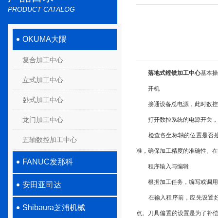
PRODUCT CATALOG
OKUMA大隈
复合加工中心
落地式镗铣加工中心
基本操
立式加工中心
开机
卧式加工中心
接通设备总电源，此时数控
龙门加工中心
打开数控系统的电源开关，等
检查各坐标轴的位置是否处于
五轴数控加工中心
准，确保加工精度的准确性。在
FANUC发那科
程序输入与编辑
根据加工任务，编写或调用已
安田亚司达
在输入程序前，应先设置好工
Shibaura芝浦机械
点。刀具偏置的设置是为了补