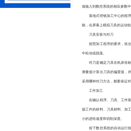
值输入到数控系统的相应参数中
落地式镗铣加工中心的程序输
能，在屏幕上模拟刀具的运动轨
刀具安装与对刀
按照加工程序的要求，依次将
中松动或脱落。
对刀是确定刀具在机床坐标系
测量值计算出刀具的偏置值，
采用哪种对刀方法，都要保证对
工件加工
在确认程序、刀具、工件装夹
据工件的材料、刀具材料、加
小的进给速度和切削深度。
按下数控系统的自动运行按钮