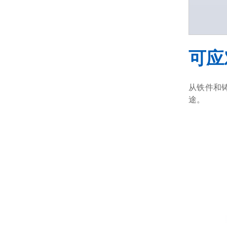
可应
从铁件和
途。